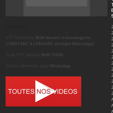
HORAIRES
VTT Dimanche:
8h00 devant la boulangerie
CONSTANT à LONGUES. (Groupe WhatsApp)
Ecole VTT Samedi:
9h30 11h30.
Section Féminine: appli
WhatsApp.