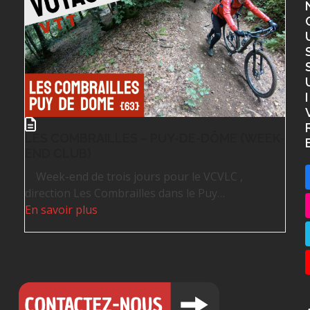
I
LES COMBRAILLES – PUY-DE-DÔME (WEEK-
END CLUB)
Week-end de trois jours pour le VCVLC ,
direction Les Combrailles dans le Puy…
En savoir plus