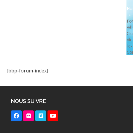
Ho
»
Fo
Vél
Clu
Vic
le-
Co
[bbp-forum-index]
NOUS SUIVRE
Facebook
Flickr
Vimeo
YouTube