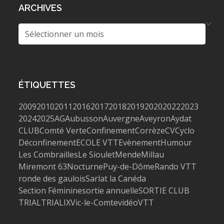
ARCHIVES
Archives
ÉTIQUETTES
2009
2010
2011
2016
2017
2018
2019
2020
2022
2023
2024
2025
AG
Aubusson
Auvergne
Aveyron
Aydat
CLUB
Comté Verte
Confinement
Corrèze
CV
Cyclo
Déconfinement
ECOLE VTT
Evènement
Humour
Les Combrailles
Le Sioulet
Mende
Millau
Miremont 63
Nocturne
Puy-de-Dôme
Rando VTT
ronde des gaulois
Sarlat la Canéda
Section Féminine
sortie annuelle
SORTIE CLUB
TRIAL
TRIALIX
Vic-le-Comte
vidéo
VTT