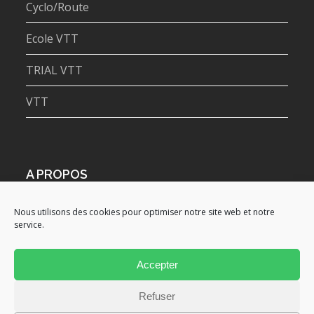
Cyclo/Route
Ecole VTT
TRIAL VTT
VTT
A PROPOS
Admin
Nous utilisons des cookies pour optimiser notre site web et notre
Politique de confidentialité
service.
A retenir !
Boutique Club
Accepter
connexion
Politique de cookies (EU)
Refuser