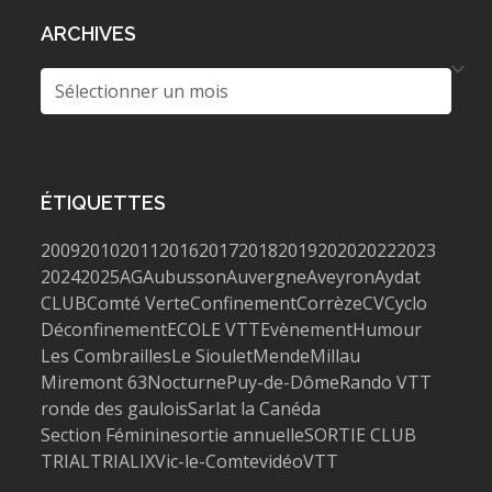
ARCHIVES
Archives
ÉTIQUETTES
2009
2010
2011
2016
2017
2018
2019
2020
2022
2023
2024
2025
AG
Aubusson
Auvergne
Aveyron
Aydat
CLUB
Comté Verte
Confinement
Corrèze
CV
Cyclo
Déconfinement
ECOLE VTT
Evènement
Humour
Les Combrailles
Le Sioulet
Mende
Millau
Miremont 63
Nocturne
Puy-de-Dôme
Rando VTT
ronde des gaulois
Sarlat la Canéda
Section Féminine
sortie annuelle
SORTIE CLUB
TRIAL
TRIALIX
Vic-le-Comte
vidéo
VTT