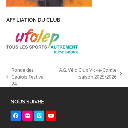
AFFILIATION DU CLUB :
Ronde des
A.G. Vélo Club Vic-le-Comte
next
Gaulois Festival
saison 2025/2026
previous
post:
24
post:
NOUS SUIVRE
Facebook
Flickr
Vimeo
YouTube