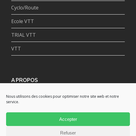
Cyclo/Route
Ecole VTT
TRIAL VTT
VTT
A PROPOS
Admin
Nous utilisons des cookies pour optimiser notre site web et notre
Politique de confidentialité
service.
A retenir !
Boutique Club
Accepter
connexion
Politique de cookies (EU)
Refuser